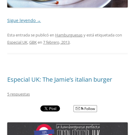
Sigue leyendo
→
Esta entrada se publicó en
Hamburguesas
y está etiquetada con
Especial UK
,
GBK
en
7 febrero, 2013
.
Especial UK: The Jamie’s italian burger
5 respuestas
Follow