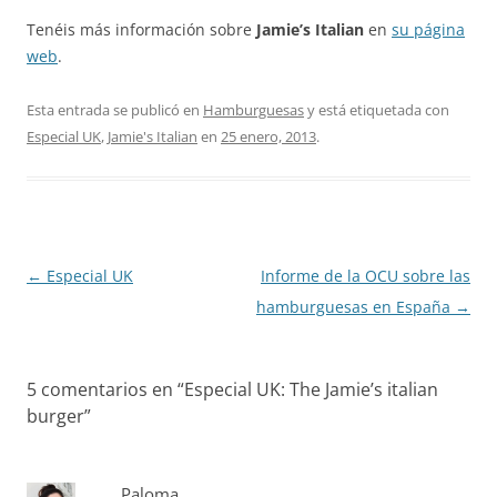
Tenéis más información sobre
Jamie’s Italian
en
su página
web
.
Esta entrada se publicó en
Hamburguesas
y está etiquetada con
Especial UK
,
Jamie's Italian
en
25 enero, 2013
.
Navegación
←
Especial UK
Informe de la OCU sobre las
de
hamburguesas en España
→
entradas
5 comentarios en “
Especial UK: The Jamie’s italian
burger
”
Paloma