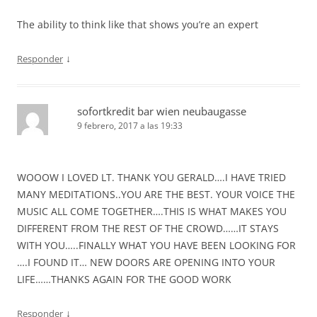
The ability to think like that shows you’re an expert
↓
Responder
sofortkredit bar wien neubaugasse
9 febrero, 2017 a las 19:33
WOOOW I LOVED LT. THANK YOU GERALD….I HAVE TRIED
MANY MEDITATIONS..YOU ARE THE BEST. YOUR VOICE THE
MUSIC ALL COME TOGETHER….THIS IS WHAT MAKES YOU
DIFFERENT FROM THE REST OF THE CROWD……IT STAYS
WITH YOU…..FINALLY WHAT YOU HAVE BEEN LOOKING FOR
….I FOUND IT… NEW DOORS ARE OPENING INTO YOUR
LIFE……THANKS AGAIN FOR THE GOOD WORK
↓
Responder