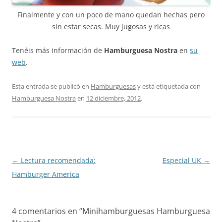
Finalmente y con un poco de mano quedan hechas pero
sin estar secas. Muy jugosas y ricas
Tenéis más información de
Hamburguesa Nostra
en
su
web
.
Esta entrada se publicó en
Hamburguesas
y está etiquetada con
Hamburguesa Nostra
en
12 diciembre, 2012
.
Navegación
←
Lectura recomendada:
Especial UK
→
de
Hamburger America
entradas
4 comentarios en “
Minihamburguesas Hamburguesa