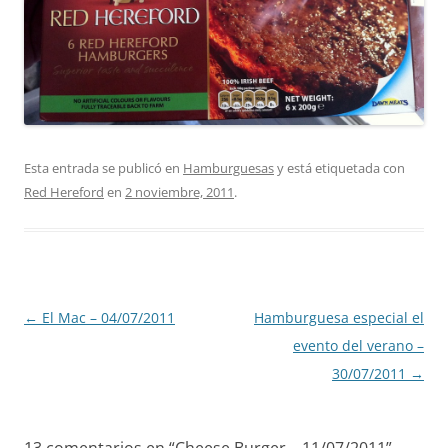
Esta entrada se publicó en
Hamburguesas
y está etiquetada con
Red Hereford
en
2 noviembre, 2011
.
Navegación
←
El Mac – 04/07/2011
Hamburguesa especial el
de
evento del verano –
entradas
30/07/2011
→
13 comentarios en “
Cheese Burger – 11/07/2011
”