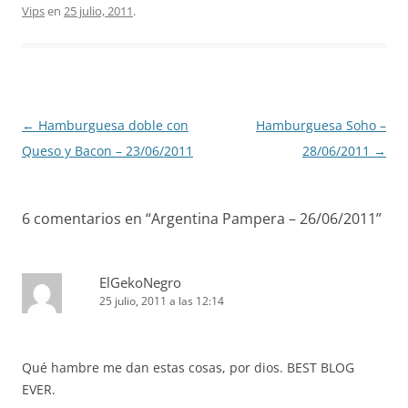
Vips
en
25 julio, 2011
.
Navegación
←
Hamburguesa doble con
Hamburguesa Soho –
de
Queso y Bacon – 23/06/2011
28/06/2011
→
entradas
6 comentarios en “
Argentina Pampera – 26/06/2011
”
ElGekoNegro
25 julio, 2011 a las 12:14
Qué hambre me dan estas cosas, por dios. BEST BLOG
EVER.